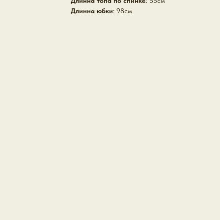
Длинна топа по спинке:
55см
Длинна юбки
: 98см